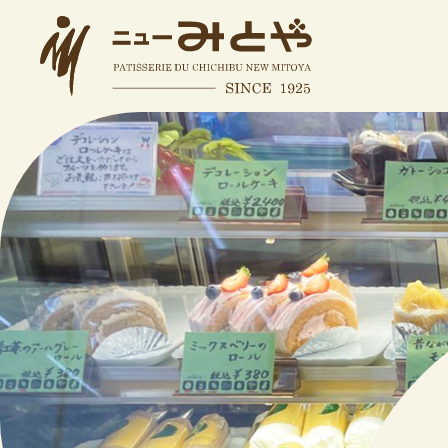
コ
ン
テ
ン
ツ
本
文
へ
ス
キ
ッ
プ