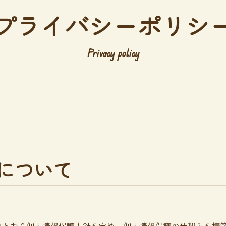
プ
ラ
イ
バ
シ
ー
ポ
リ
シ
Privacy policy
に
つ
い
て