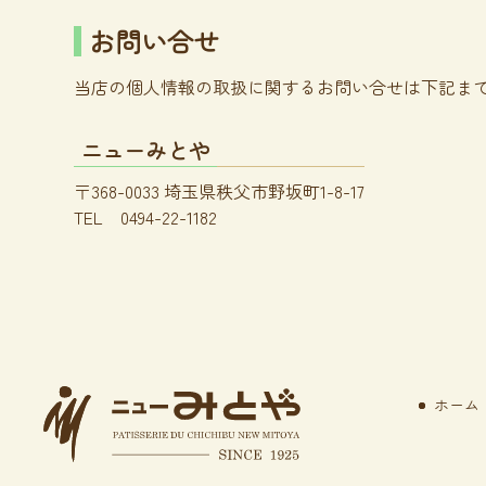
お問い合せ
当店の個人情報の取扱に関するお問い合せは下記ま
ニューみとや
〒368-0033 埼玉県秩父市野坂町1-8-17
TEL
0494-22-1182
コ
ペ
ン
ー
テ
ジ
ン
の
ツ
先
本
頭
文
へ
ホーム
の
戻
先
る
頭