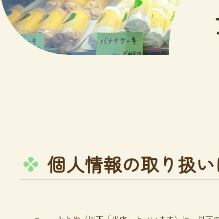
個
人
情
報
の
取
り
扱
い